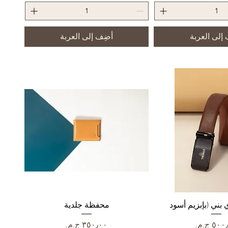
إلى العربة
أضِف إلى العربة
رض السريع
بني (بإبزيم أسود
العرض السريع
محفظة جلدية
عر
السعر