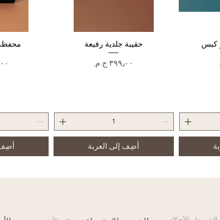
 كبس
العرض السريع
حقيبة جلدية رفيعة
الع
محفظة 
السعر
الس
بة
أضِف إلى العربة
أضِف 
الشروط والأحكام
مجموعات