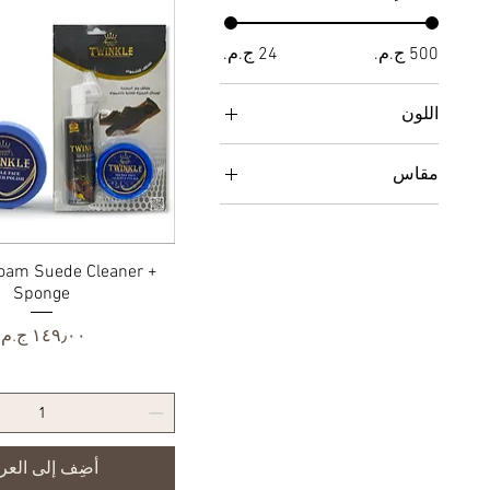
اللون
مقاس
Large
Medium
X-Large
العرض السريع
oam Suede Cleaner +
Sponge
XX-Large
السعر
أضِف إلى العر