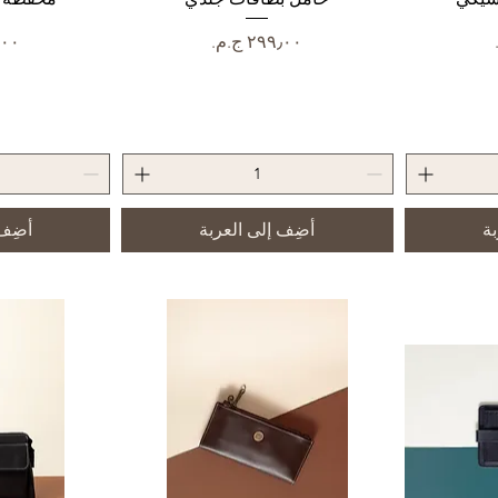
السعر
الس
بة
أضِف إلى العربة
أضِف 