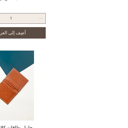
أضِف إلى العر
العرض السريع
حامل بطاقات كلا