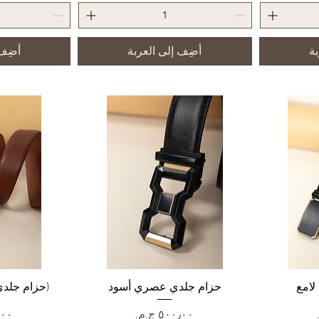
بة
أضِف إلى العربة
أضِف 
لامع
العرض السريع
حزام جلدي عصري أسود
الع
(حزام جلدي 
السعر
الس