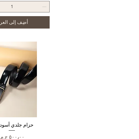
أضِف إلى العر
العرض السريع
حزام جلدي أسود 
السعر