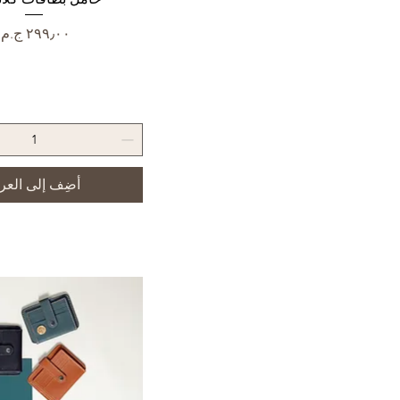
السعر
أضِف إلى العر