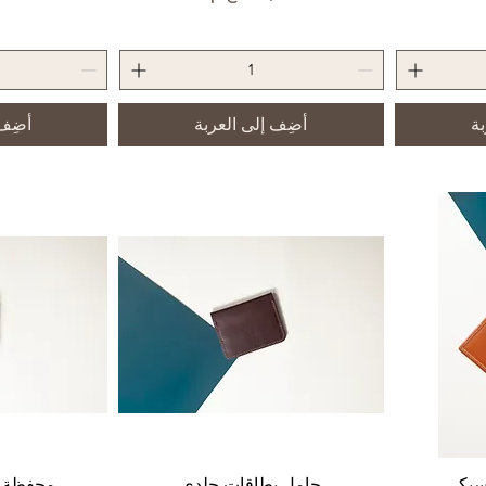
بة
أضِف إلى العربة
أضِف 
سيكي
العرض السريع
حامل بطاقات جلدي
الع
محفظة م