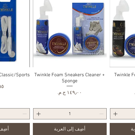
Twinkle F
العرض السريع
Twinkle Foam Sneakers Cleaner +
الع
Classic/Sports
Sponge
ال
السعر
بة
أضِف إلى العربة
أضِف 